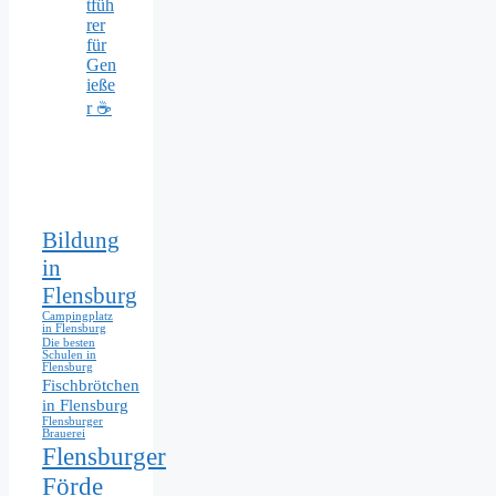
tfüh
rer
für
Gen
ieße
r ☕
Bildung
in
Flensburg
Campingplatz
in Flensburg
Die besten
Schulen in
Flensburg
Fischbrötchen
in Flensburg
Flensburger
Brauerei
Flensburger
Förde