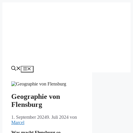
Zum
Inhalt
springen
Menü
Geographie von
Flensburg
1. September 2024
9. Juli 2024
von
Marcel
Was macht Flensburg so