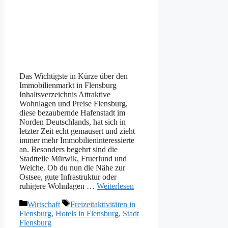
Das Wichtigste in Kürze über den
Immobilienmarkt in Flensburg
Inhaltsverzeichnis Attraktive
Wohnlagen und Preise Flensburg,
diese bezaubernde Hafenstadt im
Norden Deutschlands, hat sich in
letzter Zeit echt gemausert und zieht
immer mehr Immobilieninteressierte
an. Besonders begehrt sind die
Stadtteile Mürwik, Fruerlund und
Weiche. Ob du nun die Nähe zur
Ostsee, gute Infrastruktur oder
ruhigere Wohnlagen …
Weiterlesen
Kategorien
Schlagwörter
Wirtschaft
Freizeitaktivitäten in
Flensburg
,
Hotels in Flensburg
,
Stadt
Flensburg