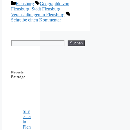
Kategorien
Schlagwörter
Flensburg
Geographie von
Flensburg
,
Stadt Flensburg
,
Veranstaltungen in Flensburg
Schreibe einen Kommentar
Suchen
Suchen
Neueste
Beiträge
Silv
ester
in
Flen