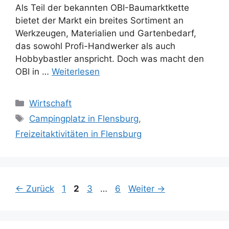
Als Teil der bekannten OBI-Baumarktkette
bietet der Markt ein breites Sortiment an
Werkzeugen, Materialien und Gartenbedarf,
das sowohl Profi-Handwerker als auch
Hobbybastler anspricht. Doch was macht den
OBI in …
Weiterlesen
Kategorien
Wirtschaft
Schlagwörter
Campingplatz in Flensburg
,
Freizeitaktivitäten in Flensburg
Seite
Seite
Seite
Seite
←
Zurück
1
2
3
…
6
Weiter
→